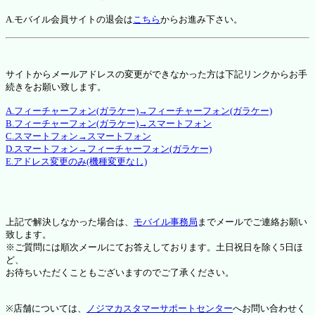
A.モバイル会員サイトの退会は
こちら
からお進み下さい。
サイトからメールアドレスの変更ができなかった方は下記リンクからお手
続きをお願い致します。
A.フィーチャーフォン(ガラケー)→フィーチャーフォン(ガラケー)
B.フィーチャーフォン(ガラケー)→スマートフォン
C.スマートフォン→スマートフォン
D.スマートフォン→フィーチャーフォン(ガラケー)
E.アドレス変更のみ(機種変更なし)
上記で解決しなかった場合は、
モバイル事務局
までメールでご連絡お願い
致します。
※ご質問には順次メールにてお答えしております。土日祝日を除く5日ほ
ど、
お待ちいただくこともございますのでご了承ください。
※店舗については、
ノジマカスタマーサポートセンター
へお問い合わせく