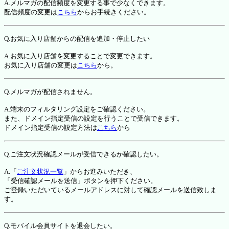
A.メルマガの配信頻度を変更する事で少なくできます。
配信頻度の変更は
こちら
からお手続きください。
Q.お気に入り店舗からの配信を追加・停止したい
A.お気に入り店舗を変更することで変更できます。
お気に入り店舗の変更は
こちら
から。
Q.メルマガが配信されません。
A.端末のフィルタリング設定をご確認ください。
また、ドメイン指定受信の設定を行うことで受信できます。
ドメイン指定受信の設定方法は
こちら
から
Q.ご注文状況確認メールが受信できるか確認したい。
A.「
ご注文状況一覧
」からお進みいただき、
「受信確認メールを送信」ボタンを押下ください。
ご登録いただいているメールアドレスに対して確認メールを送信致しま
す。
Q.モバイル会員サイトを退会したい。