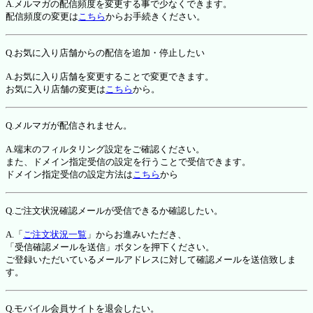
A.メルマガの配信頻度を変更する事で少なくできます。
配信頻度の変更は
こちら
からお手続きください。
Q.お気に入り店舗からの配信を追加・停止したい
A.お気に入り店舗を変更することで変更できます。
お気に入り店舗の変更は
こちら
から。
Q.メルマガが配信されません。
A.端末のフィルタリング設定をご確認ください。
また、ドメイン指定受信の設定を行うことで受信できます。
ドメイン指定受信の設定方法は
こちら
から
Q.ご注文状況確認メールが受信できるか確認したい。
A.「
ご注文状況一覧
」からお進みいただき、
「受信確認メールを送信」ボタンを押下ください。
ご登録いただいているメールアドレスに対して確認メールを送信致しま
す。
Q.モバイル会員サイトを退会したい。