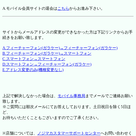
A.モバイル会員サイトの退会は
こちら
からお進み下さい。
サイトからメールアドレスの変更ができなかった方は下記リンクからお手
続きをお願い致します。
A.フィーチャーフォン(ガラケー)→フィーチャーフォン(ガラケー)
B.フィーチャーフォン(ガラケー)→スマートフォン
C.スマートフォン→スマートフォン
D.スマートフォン→フィーチャーフォン(ガラケー)
E.アドレス変更のみ(機種変更なし)
上記で解決しなかった場合は、
モバイル事務局
までメールでご連絡お願い
致します。
※ご質問には順次メールにてお答えしております。土日祝日を除く5日ほ
ど、
お待ちいただくこともございますのでご了承ください。
※店舗については、
ノジマカスタマーサポートセンター
へお問い合わせく