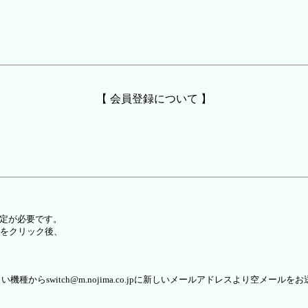
【 会員登録について 】
設定が必要です。
をクリック後、
らswitch@m.nojima.co.jpに新しいメールアドレスより空メールを