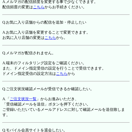
A.メルマガの配信頻度を変更する事で少なくできます。
配信頻度の変更は
こちら
からお手続きください。
Q.お気に入り店舗からの配信を追加・停止したい
A.お気に入り店舗を変更することで変更できます。
お気に入り店舗の変更は
こちら
から。
Q.メルマガが配信されません。
A.端末のフィルタリング設定をご確認ください。
また、ドメイン指定受信の設定を行うことで受信できます。
ドメイン指定受信の設定方法は
こちら
から
Q.ご注文状況確認メールが受信できるか確認したい。
A.「
ご注文状況一覧
」からお進みいただき、
「受信確認メールを送信」ボタンを押下ください。
ご登録いただいているメールアドレスに対して確認メールを送信致しま
す。
Q.モバイル会員サイトを退会したい。