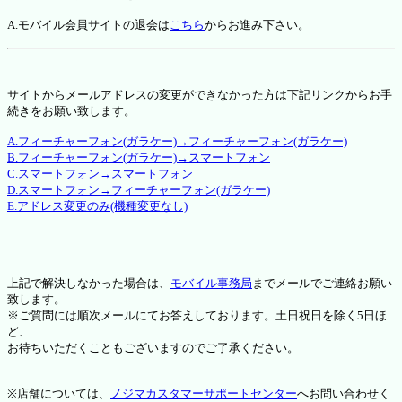
A.モバイル会員サイトの退会は
こちら
からお進み下さい。
サイトからメールアドレスの変更ができなかった方は下記リンクからお手
続きをお願い致します。
A.フィーチャーフォン(ガラケー)→フィーチャーフォン(ガラケー)
B.フィーチャーフォン(ガラケー)→スマートフォン
C.スマートフォン→スマートフォン
D.スマートフォン→フィーチャーフォン(ガラケー)
E.アドレス変更のみ(機種変更なし)
上記で解決しなかった場合は、
モバイル事務局
までメールでご連絡お願い
致します。
※ご質問には順次メールにてお答えしております。土日祝日を除く5日ほ
ど、
お待ちいただくこともございますのでご了承ください。
※店舗については、
ノジマカスタマーサポートセンター
へお問い合わせく