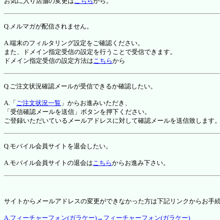
お気に入り店舗の変更は
こちら
から。
Q.メルマガが配信されません。
A.端末のフィルタリング設定をご確認ください。
また、ドメイン指定受信の設定を行うことで受信できます。
ドメイン指定受信の設定方法は
こちら
から
Q.ご注文状況確認メールが受信できるか確認したい。
A.「
ご注文状況一覧
」からお進みいただき、
「受信確認メールを送信」ボタンを押下ください。
ご登録いただいているメールアドレスに対して確認メールを送信致します
Q.モバイル会員サイトを退会したい。
A.モバイル会員サイトの退会は
こちら
からお進み下さい。
サイトからメールアドレスの変更ができなかった方は下記リンクからお手
A.フィーチャーフォン(ガラケー)→フィーチャーフォン(ガラケー)