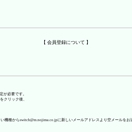
【 会員登録について 】
設定が必要です。
をクリック後、
らswitch@m.nojima.co.jpに新しいメールアドレスより空メールを