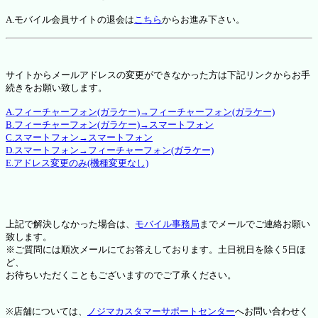
A.モバイル会員サイトの退会は
こちら
からお進み下さい。
サイトからメールアドレスの変更ができなかった方は下記リンクからお手
続きをお願い致します。
A.フィーチャーフォン(ガラケー)→フィーチャーフォン(ガラケー)
B.フィーチャーフォン(ガラケー)→スマートフォン
C.スマートフォン→スマートフォン
D.スマートフォン→フィーチャーフォン(ガラケー)
E.アドレス変更のみ(機種変更なし)
上記で解決しなかった場合は、
モバイル事務局
までメールでご連絡お願い
致します。
※ご質問には順次メールにてお答えしております。土日祝日を除く5日ほ
ど、
お待ちいただくこともございますのでご了承ください。
※店舗については、
ノジマカスタマーサポートセンター
へお問い合わせく