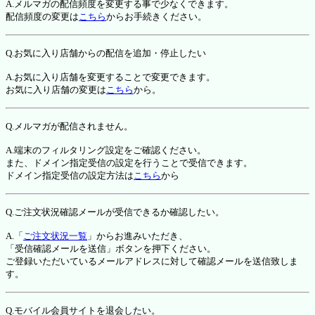
A.メルマガの配信頻度を変更する事で少なくできます。
配信頻度の変更は
こちら
からお手続きください。
Q.お気に入り店舗からの配信を追加・停止したい
A.お気に入り店舗を変更することで変更できます。
お気に入り店舗の変更は
こちら
から。
Q.メルマガが配信されません。
A.端末のフィルタリング設定をご確認ください。
また、ドメイン指定受信の設定を行うことで受信できます。
ドメイン指定受信の設定方法は
こちら
から
Q.ご注文状況確認メールが受信できるか確認したい。
A.「
ご注文状況一覧
」からお進みいただき、
「受信確認メールを送信」ボタンを押下ください。
ご登録いただいているメールアドレスに対して確認メールを送信致しま
す。
Q.モバイル会員サイトを退会したい。