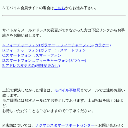
A.モバイル会員サイトの退会は
こちら
からお進み下さい。
サイトからメールアドレスの変更ができなかった方は下記リンクからお手
続きをお願い致します。
A.フィーチャーフォン(ガラケー)→フィーチャーフォン(ガラケー)
B.フィーチャーフォン(ガラケー)→スマートフォン
C.スマートフォン→スマートフォン
D.スマートフォン→フィーチャーフォン(ガラケー)
E.アドレス変更のみ(機種変更なし)
上記で解決しなかった場合は、
モバイル事務局
までメールでご連絡お願い
致します。
※ご質問には順次メールにてお答えしております。土日祝日を除く5日ほ
ど、
お待ちいただくこともございますのでご了承ください。
※店舗については、
ノジマカスタマーサポートセンター
へお問い合わせく