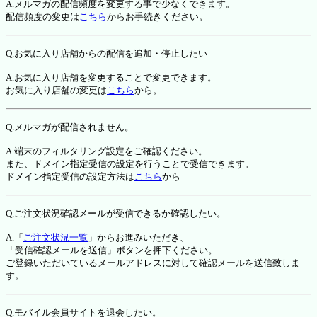
A.メルマガの配信頻度を変更する事で少なくできます。
配信頻度の変更は
こちら
からお手続きください。
Q.お気に入り店舗からの配信を追加・停止したい
A.お気に入り店舗を変更することで変更できます。
お気に入り店舗の変更は
こちら
から。
Q.メルマガが配信されません。
A.端末のフィルタリング設定をご確認ください。
また、ドメイン指定受信の設定を行うことで受信できます。
ドメイン指定受信の設定方法は
こちら
から
Q.ご注文状況確認メールが受信できるか確認したい。
A.「
ご注文状況一覧
」からお進みいただき、
「受信確認メールを送信」ボタンを押下ください。
ご登録いただいているメールアドレスに対して確認メールを送信致しま
す。
Q.モバイル会員サイトを退会したい。