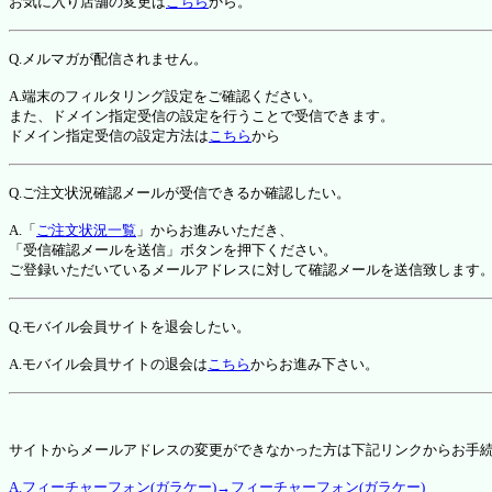
お気に入り店舗の変更は
こちら
から。
Q.メルマガが配信されません。
A.端末のフィルタリング設定をご確認ください。
また、ドメイン指定受信の設定を行うことで受信できます。
ドメイン指定受信の設定方法は
こちら
から
Q.ご注文状況確認メールが受信できるか確認したい。
A.「
ご注文状況一覧
」からお進みいただき、
「受信確認メールを送信」ボタンを押下ください。
ご登録いただいているメールアドレスに対して確認メールを送信致します
Q.モバイル会員サイトを退会したい。
A.モバイル会員サイトの退会は
こちら
からお進み下さい。
サイトからメールアドレスの変更ができなかった方は下記リンクからお手
A.フィーチャーフォン(ガラケー)→フィーチャーフォン(ガラケー)