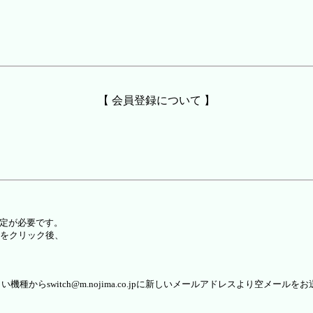
【 会員登録について 】
設定が必要です。
をクリック後、
らswitch@m.nojima.co.jpに新しいメールアドレスより空メールを