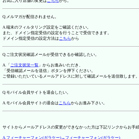
お気に入り店舗の変更は
こちら
から。
Q.メルマガが配信されません。
A.端末のフィルタリング設定をご確認ください。
また、ドメイン指定受信の設定を行うことで受信できます。
ドメイン指定受信の設定方法は
こちら
から
Q.ご注文状況確認メールが受信できるか確認したい。
A.「
ご注文状況一覧
」からお進みいただき、
「受信確認メールを送信」ボタンを押下ください。
ご登録いただいているメールアドレスに対して確認メールを送信致します
Q.モバイル会員サイトを退会したい。
A.モバイル会員サイトの退会は
こちら
からお進み下さい。
サイトからメールアドレスの変更ができなかった方は下記リンクからお手
A.フィーチャーフォン(ガラケー)→フィーチャーフォン(ガラケー)