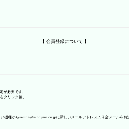
【 会員登録について 】
設定が必要です。
をクリック後、
らswitch@m.nojima.co.jpに新しいメールアドレスより空メールを