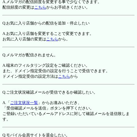
A.メルマガの配信頻度を変更する事で少なくできます。
配信頻度の変更は
こちら
からお手続きください。
Q.お気に入り店舗からの配信を追加・停止したい
A.お気に入り店舗を変更することで変更できます。
お気に入り店舗の変更は
こちら
から。
Q.メルマガが配信されません。
A.端末のフィルタリング設定をご確認ください。
また、ドメイン指定受信の設定を行うことで受信できます。
ドメイン指定受信の設定方法は
こちら
から
Q.ご注文状況確認メールが受信できるか確認したい。
A.「
ご注文状況一覧
」からお進みいただき、
「受信確認メールを送信」ボタンを押下ください。
ご登録いただいているメールアドレスに対して確認メールを送信致しま
す。
Q.モバイル会員サイトを退会したい。