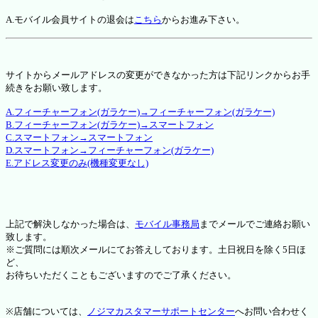
A.モバイル会員サイトの退会は
こちら
からお進み下さい。
サイトからメールアドレスの変更ができなかった方は下記リンクからお手
続きをお願い致します。
A.フィーチャーフォン(ガラケー)→フィーチャーフォン(ガラケー)
B.フィーチャーフォン(ガラケー)→スマートフォン
C.スマートフォン→スマートフォン
D.スマートフォン→フィーチャーフォン(ガラケー)
E.アドレス変更のみ(機種変更なし)
上記で解決しなかった場合は、
モバイル事務局
までメールでご連絡お願い
致します。
※ご質問には順次メールにてお答えしております。土日祝日を除く5日ほ
ど、
お待ちいただくこともございますのでご了承ください。
※店舗については、
ノジマカスタマーサポートセンター
へお問い合わせく