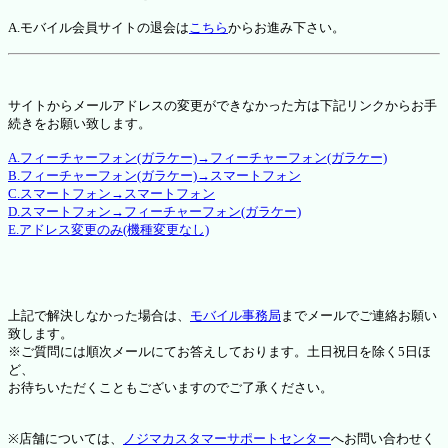
A.モバイル会員サイトの退会は
こちら
からお進み下さい。
サイトからメールアドレスの変更ができなかった方は下記リンクからお手
続きをお願い致します。
A.フィーチャーフォン(ガラケー)→フィーチャーフォン(ガラケー)
B.フィーチャーフォン(ガラケー)→スマートフォン
C.スマートフォン→スマートフォン
D.スマートフォン→フィーチャーフォン(ガラケー)
E.アドレス変更のみ(機種変更なし)
上記で解決しなかった場合は、
モバイル事務局
までメールでご連絡お願い
致します。
※ご質問には順次メールにてお答えしております。土日祝日を除く5日ほ
ど、
お待ちいただくこともございますのでご了承ください。
※店舗については、
ノジマカスタマーサポートセンター
へお問い合わせく