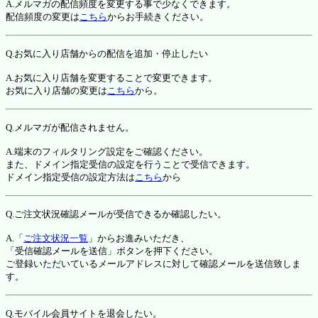
A.メルマガの配信頻度を変更する事で少なくできます。
配信頻度の変更は
こちら
からお手続きください。
Q.お気に入り店舗からの配信を追加・停止したい
A.お気に入り店舗を変更することで変更できます。
お気に入り店舗の変更は
こちら
から。
Q.メルマガが配信されません。
A.端末のフィルタリング設定をご確認ください。
また、ドメイン指定受信の設定を行うことで受信できます。
ドメイン指定受信の設定方法は
こちら
から
Q.ご注文状況確認メールが受信できるか確認したい。
A.「
ご注文状況一覧
」からお進みいただき、
「受信確認メールを送信」ボタンを押下ください。
ご登録いただいているメールアドレスに対して確認メールを送信致しま
す。
Q.モバイル会員サイトを退会したい。