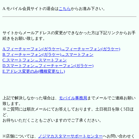
A.モバイル会員サイトの退会は
こちら
からお進み下さい。
サイトからメールアドレスの変更ができなかった方は下記リンクからお手
続きをお願い致します。
A.フィーチャーフォン(ガラケー)→フィーチャーフォン(ガラケー)
B.フィーチャーフォン(ガラケー)→スマートフォン
C.スマートフォン→スマートフォン
D.スマートフォン→フィーチャーフォン(ガラケー)
E.アドレス変更のみ(機種変更なし)
上記で解決しなかった場合は、
モバイル事務局
までメールでご連絡お願い
致します。
※ご質問には順次メールにてお答えしております。土日祝日を除く5日ほ
ど、
お待ちいただくこともございますのでご了承ください。
※店舗については、
ノジマカスタマーサポートセンター
へお問い合わせく