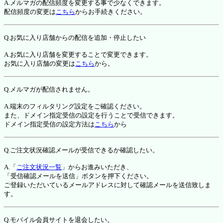
A.メルマガの配信頻度を変更する事で少なくできます。
配信頻度の変更は
こちら
からお手続きください。
Q.お気に入り店舗からの配信を追加・停止したい
A.お気に入り店舗を変更することで変更できます。
お気に入り店舗の変更は
こちら
から。
Q.メルマガが配信されません。
A.端末のフィルタリング設定をご確認ください。
また、ドメイン指定受信の設定を行うことで受信できます。
ドメイン指定受信の設定方法は
こちら
から
Q.ご注文状況確認メールが受信できるか確認したい。
A.「
ご注文状況一覧
」からお進みいただき、
「受信確認メールを送信」ボタンを押下ください。
ご登録いただいているメールアドレスに対して確認メールを送信致しま
す。
Q.モバイル会員サイトを退会したい。