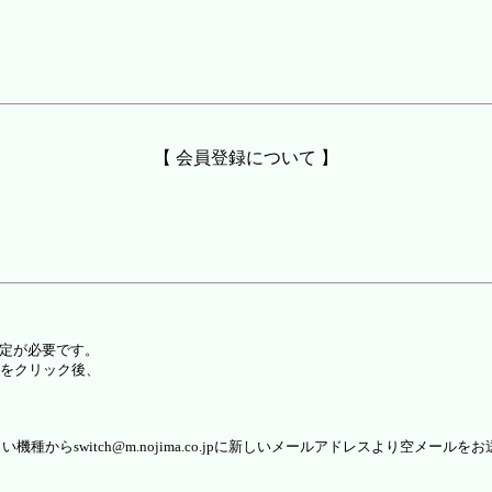
【 会員登録について 】
設定が必要です。
をクリック後、
らswitch@m.nojima.co.jpに新しいメールアドレスより空メールを