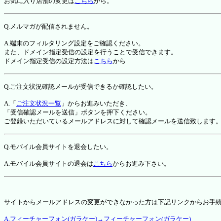
お気に入り店舗の変更は
こちら
から。
Q.メルマガが配信されません。
A.端末のフィルタリング設定をご確認ください。
また、ドメイン指定受信の設定を行うことで受信できます。
ドメイン指定受信の設定方法は
こちら
から
Q.ご注文状況確認メールが受信できるか確認したい。
A.「
ご注文状況一覧
」からお進みいただき、
「受信確認メールを送信」ボタンを押下ください。
ご登録いただいているメールアドレスに対して確認メールを送信致します
Q.モバイル会員サイトを退会したい。
A.モバイル会員サイトの退会は
こちら
からお進み下さい。
サイトからメールアドレスの変更ができなかった方は下記リンクからお手
A.フィーチャーフォン(ガラケー)→フィーチャーフォン(ガラケー)