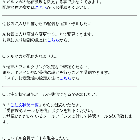
A.メルマガの配信頻度を変更する事で少なくできます。
配信頻度の変更は
こちら
からお手続きください。
Q.お気に入り店舗からの配信を追加・停止したい
A.お気に入り店舗を変更することで変更できます。
お気に入り店舗の変更は
こちら
から。
Q.メルマガが配信されません。
A.端末のフィルタリング設定をご確認ください。
また、ドメイン指定受信の設定を行うことで受信できます。
ドメイン指定受信の設定方法は
こちら
から
Q.ご注文状況確認メールが受信できるか確認したい。
A.「
ご注文状況一覧
」からお進みいただき、
「受信確認メールを送信」ボタンを押下ください。
ご登録いただいているメールアドレスに対して確認メールを送信致しま
す。
Q.モバイル会員サイトを退会したい。