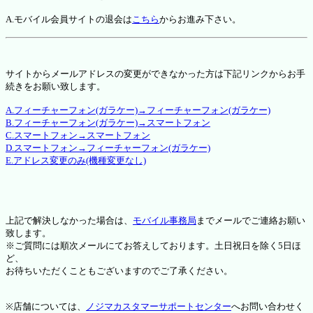
A.モバイル会員サイトの退会は
こちら
からお進み下さい。
サイトからメールアドレスの変更ができなかった方は下記リンクからお手
続きをお願い致します。
A.フィーチャーフォン(ガラケー)→フィーチャーフォン(ガラケー)
B.フィーチャーフォン(ガラケー)→スマートフォン
C.スマートフォン→スマートフォン
D.スマートフォン→フィーチャーフォン(ガラケー)
E.アドレス変更のみ(機種変更なし)
上記で解決しなかった場合は、
モバイル事務局
までメールでご連絡お願い
致します。
※ご質問には順次メールにてお答えしております。土日祝日を除く5日ほ
ど、
お待ちいただくこともございますのでご了承ください。
※店舗については、
ノジマカスタマーサポートセンター
へお問い合わせく