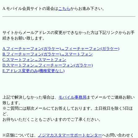
A.モバイル会員サイトの退会は
こちら
からお進み下さい。
サイトからメールアドレスの変更ができなかった方は下記リンクからお手
続きをお願い致します。
A.フィーチャーフォン(ガラケー)→フィーチャーフォン(ガラケー)
B.フィーチャーフォン(ガラケー)→スマートフォン
C.スマートフォン→スマートフォン
D.スマートフォン→フィーチャーフォン(ガラケー)
E.アドレス変更のみ(機種変更なし)
上記で解決しなかった場合は、
モバイル事務局
までメールでご連絡お願い
致します。
※ご質問には順次メールにてお答えしております。土日祝日を除く5日ほ
ど、
お待ちいただくこともございますのでご了承ください。
※店舗については、
ノジマカスタマーサポートセンター
へお問い合わせく