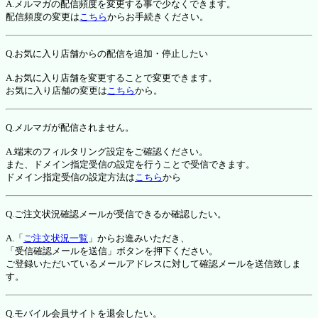
A.メルマガの配信頻度を変更する事で少なくできます。
配信頻度の変更は
こちら
からお手続きください。
Q.お気に入り店舗からの配信を追加・停止したい
A.お気に入り店舗を変更することで変更できます。
お気に入り店舗の変更は
こちら
から。
Q.メルマガが配信されません。
A.端末のフィルタリング設定をご確認ください。
また、ドメイン指定受信の設定を行うことで受信できます。
ドメイン指定受信の設定方法は
こちら
から
Q.ご注文状況確認メールが受信できるか確認したい。
A.「
ご注文状況一覧
」からお進みいただき、
「受信確認メールを送信」ボタンを押下ください。
ご登録いただいているメールアドレスに対して確認メールを送信致しま
す。
Q.モバイル会員サイトを退会したい。