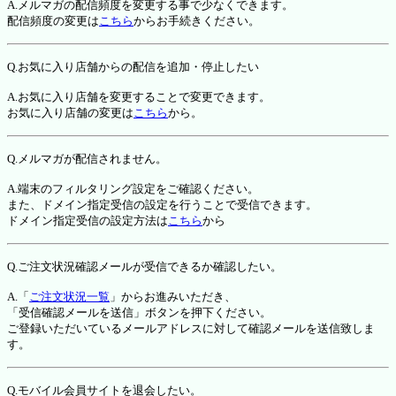
A.メルマガの配信頻度を変更する事で少なくできます。
配信頻度の変更は
こちら
からお手続きください。
Q.お気に入り店舗からの配信を追加・停止したい
A.お気に入り店舗を変更することで変更できます。
お気に入り店舗の変更は
こちら
から。
Q.メルマガが配信されません。
A.端末のフィルタリング設定をご確認ください。
また、ドメイン指定受信の設定を行うことで受信できます。
ドメイン指定受信の設定方法は
こちら
から
Q.ご注文状況確認メールが受信できるか確認したい。
A.「
ご注文状況一覧
」からお進みいただき、
「受信確認メールを送信」ボタンを押下ください。
ご登録いただいているメールアドレスに対して確認メールを送信致しま
す。
Q.モバイル会員サイトを退会したい。