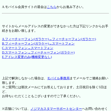
A.モバイル会員サイトの退会は
こちら
からお進み下さい。
サイトからメールアドレスの変更ができなかった方は下記リンクからお手
続きをお願い致します。
A.フィーチャーフォン(ガラケー)→フィーチャーフォン(ガラケー)
B.フィーチャーフォン(ガラケー)→スマートフォン
C.スマートフォン→スマートフォン
D.スマートフォン→フィーチャーフォン(ガラケー)
E.アドレス変更のみ(機種変更なし)
上記で解決しなかった場合は、
モバイル事務局
までメールでご連絡お願い
致します。
※ご質問には順次メールにてお答えしております。土日祝日を除く5日ほ
ど、
お待ちいただくこともございますのでご了承ください。
※店舗については、
ノジマカスタマーサポートセンター
へお問い合わせく