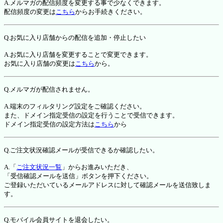
A.メルマガの配信頻度を変更する事で少なくできます。
配信頻度の変更は
こちら
からお手続きください。
Q.お気に入り店舗からの配信を追加・停止したい
A.お気に入り店舗を変更することで変更できます。
お気に入り店舗の変更は
こちら
から。
Q.メルマガが配信されません。
A.端末のフィルタリング設定をご確認ください。
また、ドメイン指定受信の設定を行うことで受信できます。
ドメイン指定受信の設定方法は
こちら
から
Q.ご注文状況確認メールが受信できるか確認したい。
A.「
ご注文状況一覧
」からお進みいただき、
「受信確認メールを送信」ボタンを押下ください。
ご登録いただいているメールアドレスに対して確認メールを送信致しま
す。
Q.モバイル会員サイトを退会したい。