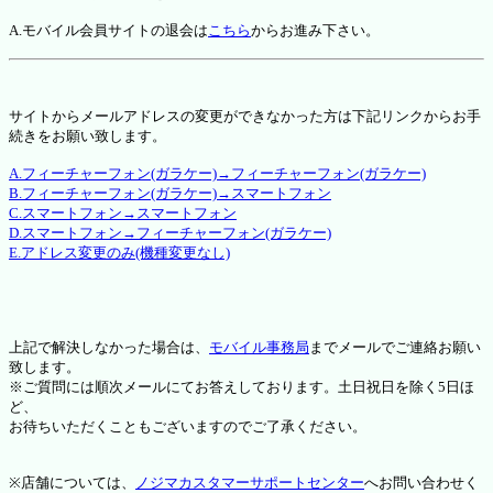
A.モバイル会員サイトの退会は
こちら
からお進み下さい。
サイトからメールアドレスの変更ができなかった方は下記リンクからお手
続きをお願い致します。
A.フィーチャーフォン(ガラケー)→フィーチャーフォン(ガラケー)
B.フィーチャーフォン(ガラケー)→スマートフォン
C.スマートフォン→スマートフォン
D.スマートフォン→フィーチャーフォン(ガラケー)
E.アドレス変更のみ(機種変更なし)
上記で解決しなかった場合は、
モバイル事務局
までメールでご連絡お願い
致します。
※ご質問には順次メールにてお答えしております。土日祝日を除く5日ほ
ど、
お待ちいただくこともございますのでご了承ください。
※店舗については、
ノジマカスタマーサポートセンター
へお問い合わせく