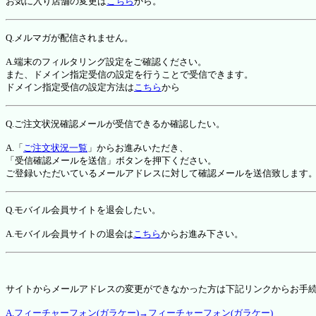
お気に入り店舗の変更は
こちら
から。
Q.メルマガが配信されません。
A.端末のフィルタリング設定をご確認ください。
また、ドメイン指定受信の設定を行うことで受信できます。
ドメイン指定受信の設定方法は
こちら
から
Q.ご注文状況確認メールが受信できるか確認したい。
A.「
ご注文状況一覧
」からお進みいただき、
「受信確認メールを送信」ボタンを押下ください。
ご登録いただいているメールアドレスに対して確認メールを送信致します
Q.モバイル会員サイトを退会したい。
A.モバイル会員サイトの退会は
こちら
からお進み下さい。
サイトからメールアドレスの変更ができなかった方は下記リンクからお手
A.フィーチャーフォン(ガラケー)→フィーチャーフォン(ガラケー)