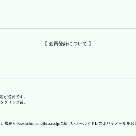
【 会員登録について 】
設定が必要です。
をクリック後、
らswitch@m.nojima.co.jpに新しいメールアドレスより空メールを