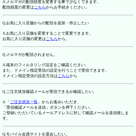
A.メルマガの配信頻度を変更する事で少なくできます。
配信頻度の変更は
こちら
からお手続きください。
Q.お気に入り店舗からの配信を追加・停止したい
A.お気に入り店舗を変更することで変更できます。
お気に入り店舗の変更は
こちら
から。
Q.メルマガが配信されません。
A.端末のフィルタリング設定をご確認ください。
また、ドメイン指定受信の設定を行うことで受信できます。
ドメイン指定受信の設定方法は
こちら
から
Q.ご注文状況確認メールが受信できるか確認したい。
A.「
ご注文状況一覧
」からお進みいただき、
「受信確認メールを送信」ボタンを押下ください。
ご登録いただいているメールアドレスに対して確認メールを送信致しま
す。
Q.モバイル会員サイトを退会したい。