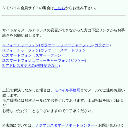
A.モバイル会員サイトの退会は
こちら
からお進み下さい。
サイトからメールアドレスの変更ができなかった方は下記リンクからお手
続きをお願い致します。
A.フィーチャーフォン(ガラケー)→フィーチャーフォン(ガラケー)
B.フィーチャーフォン(ガラケー)→スマートフォン
C.スマートフォン→スマートフォン
D.スマートフォン→フィーチャーフォン(ガラケー)
E.アドレス変更のみ(機種変更なし)
上記で解決しなかった場合は、
モバイル事務局
までメールでご連絡お願い
致します。
※ご質問には順次メールにてお答えしております。土日祝日を除く5日ほ
ど、
お待ちいただくこともございますのでご了承ください。
※店舗については、
ノジマカスタマーサポートセンター
へお問い合わせく