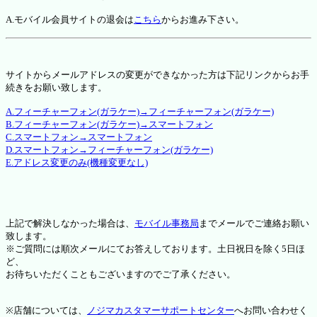
A.モバイル会員サイトの退会は
こちら
からお進み下さい。
サイトからメールアドレスの変更ができなかった方は下記リンクからお手
続きをお願い致します。
A.フィーチャーフォン(ガラケー)→フィーチャーフォン(ガラケー)
B.フィーチャーフォン(ガラケー)→スマートフォン
C.スマートフォン→スマートフォン
D.スマートフォン→フィーチャーフォン(ガラケー)
E.アドレス変更のみ(機種変更なし)
上記で解決しなかった場合は、
モバイル事務局
までメールでご連絡お願い
致します。
※ご質問には順次メールにてお答えしております。土日祝日を除く5日ほ
ど、
お待ちいただくこともございますのでご了承ください。
※店舗については、
ノジマカスタマーサポートセンター
へお問い合わせく