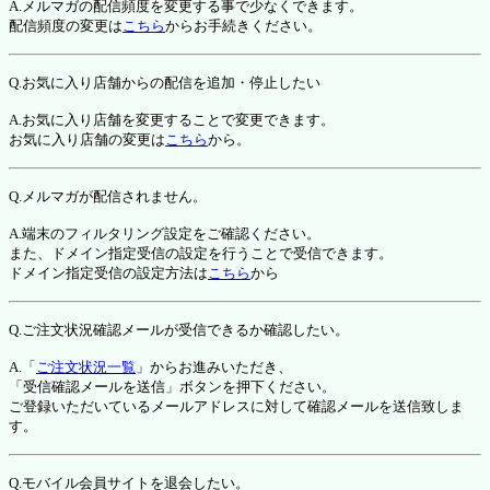
A.メルマガの配信頻度を変更する事で少なくできます。
配信頻度の変更は
こちら
からお手続きください。
Q.お気に入り店舗からの配信を追加・停止したい
A.お気に入り店舗を変更することで変更できます。
お気に入り店舗の変更は
こちら
から。
Q.メルマガが配信されません。
A.端末のフィルタリング設定をご確認ください。
また、ドメイン指定受信の設定を行うことで受信できます。
ドメイン指定受信の設定方法は
こちら
から
Q.ご注文状況確認メールが受信できるか確認したい。
A.「
ご注文状況一覧
」からお進みいただき、
「受信確認メールを送信」ボタンを押下ください。
ご登録いただいているメールアドレスに対して確認メールを送信致しま
す。
Q.モバイル会員サイトを退会したい。