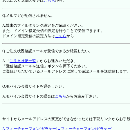
お気に入り店舗の変更は
こちら
から。
Q.メルマガが配信されません。
A.端末のフィルタリング設定をご確認ください。
また、ドメイン指定受信の設定を行うことで受信できます。
ドメイン指定受信の設定方法は
こちら
から
Q.ご注文状況確認メールが受信できるか確認したい。
A.「
ご注文状況一覧
」からお進みいただき、
「受信確認メールを送信」ボタンを押下ください。
ご登録いただいているメールアドレスに対して確認メールを送信致します
Q.モバイル会員サイトを退会したい。
A.モバイル会員サイトの退会は
こちら
からお進み下さい。
サイトからメールアドレスの変更ができなかった方は下記リンクからお手
A.フィーチャーフォン(ガラケー)→フィーチャーフォン(ガラケー)