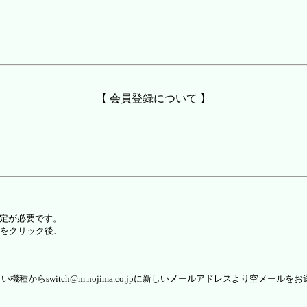
【 会員登録について 】
設定が必要です。
をクリック後、
らswitch@m.nojima.co.jpに新しいメールアドレスより空メールを