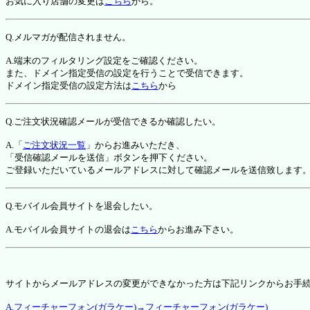
お気に入り店舗の変更は
こちら
から。
Q.メルマガが配信されません。
A.端末のフィルタリング設定をご確認ください。
また、ドメイン指定受信の設定を行うことで受信できます。
ドメイン指定受信の設定方法は
こちら
から
Q.ご注文状況確認メールが受信できるか確認したい。
A.「
ご注文状況一覧
」からお進みいただき、
「受信確認メールを送信」ボタンを押下ください。
ご登録いただいているメールアドレスに対して確認メールを送信致します
Q.モバイル会員サイトを退会したい。
A.モバイル会員サイトの退会は
こちら
からお進み下さい。
サイトからメールアドレスの変更ができなかった方は下記リンクからお手
A.フィーチャーフォン(ガラケー)→フィーチャーフォン(ガラケー)