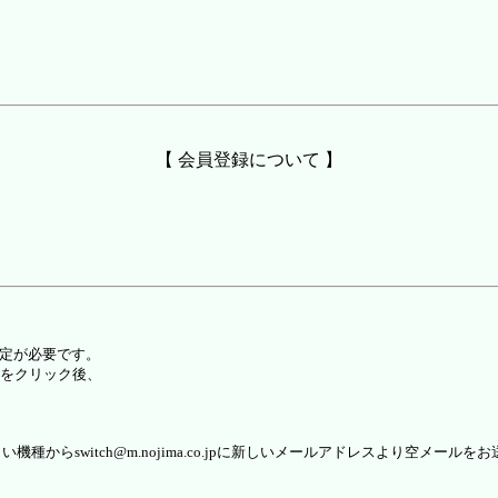
【 会員登録について 】
設定が必要です。
をクリック後、
らswitch@m.nojima.co.jpに新しいメールアドレスより空メールを