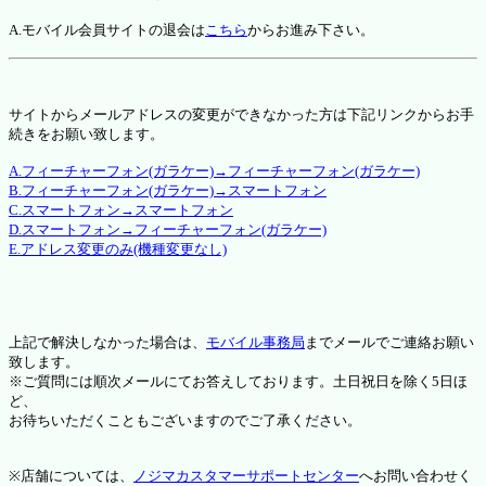
A.モバイル会員サイトの退会は
こちら
からお進み下さい。
サイトからメールアドレスの変更ができなかった方は下記リンクからお手
続きをお願い致します。
A.フィーチャーフォン(ガラケー)→フィーチャーフォン(ガラケー)
B.フィーチャーフォン(ガラケー)→スマートフォン
C.スマートフォン→スマートフォン
D.スマートフォン→フィーチャーフォン(ガラケー)
E.アドレス変更のみ(機種変更なし)
上記で解決しなかった場合は、
モバイル事務局
までメールでご連絡お願い
致します。
※ご質問には順次メールにてお答えしております。土日祝日を除く5日ほ
ど、
お待ちいただくこともございますのでご了承ください。
※店舗については、
ノジマカスタマーサポートセンター
へお問い合わせく