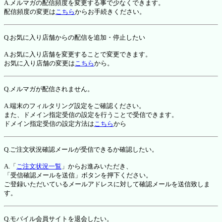
A.メルマガの配信頻度を変更する事で少なくできます。
配信頻度の変更は
こちら
からお手続きください。
Q.お気に入り店舗からの配信を追加・停止したい
A.お気に入り店舗を変更することで変更できます。
お気に入り店舗の変更は
こちら
から。
Q.メルマガが配信されません。
A.端末のフィルタリング設定をご確認ください。
また、ドメイン指定受信の設定を行うことで受信できます。
ドメイン指定受信の設定方法は
こちら
から
Q.ご注文状況確認メールが受信できるか確認したい。
A.「
ご注文状況一覧
」からお進みいただき、
「受信確認メールを送信」ボタンを押下ください。
ご登録いただいているメールアドレスに対して確認メールを送信致しま
す。
Q.モバイル会員サイトを退会したい。