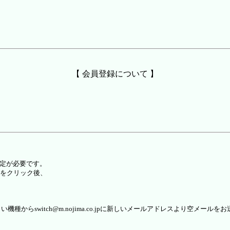
【 会員登録について 】
設定が必要です。
をクリック後、
らswitch@m.nojima.co.jpに新しいメールアドレスより空メールを