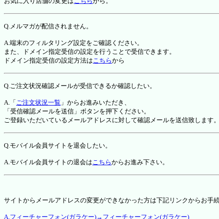
お気に入り店舗の変更は
こちら
から。
Q.メルマガが配信されません。
A.端末のフィルタリング設定をご確認ください。
また、ドメイン指定受信の設定を行うことで受信できます。
ドメイン指定受信の設定方法は
こちら
から
Q.ご注文状況確認メールが受信できるか確認したい。
A.「
ご注文状況一覧
」からお進みいただき、
「受信確認メールを送信」ボタンを押下ください。
ご登録いただいているメールアドレスに対して確認メールを送信致します
Q.モバイル会員サイトを退会したい。
A.モバイル会員サイトの退会は
こちら
からお進み下さい。
サイトからメールアドレスの変更ができなかった方は下記リンクからお手
A.フィーチャーフォン(ガラケー)→フィーチャーフォン(ガラケー)