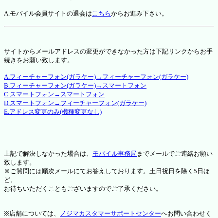
A.モバイル会員サイトの退会は
こちら
からお進み下さい。
サイトからメールアドレスの変更ができなかった方は下記リンクからお手
続きをお願い致します。
A.フィーチャーフォン(ガラケー)→フィーチャーフォン(ガラケー)
B.フィーチャーフォン(ガラケー)→スマートフォン
C.スマートフォン→スマートフォン
D.スマートフォン→フィーチャーフォン(ガラケー)
E.アドレス変更のみ(機種変更なし)
上記で解決しなかった場合は、
モバイル事務局
までメールでご連絡お願い
致します。
※ご質問には順次メールにてお答えしております。土日祝日を除く5日ほ
ど、
お待ちいただくこともございますのでご了承ください。
※店舗については、
ノジマカスタマーサポートセンター
へお問い合わせく