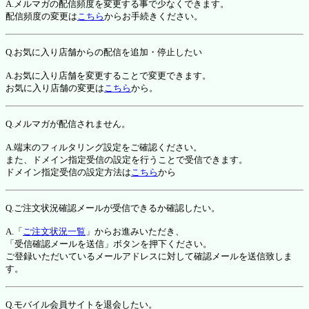
A.メルマガの配信頻度を変更する事で少なくできます。
配信頻度の変更は
こちら
からお手続きください。
Q.お気に入り店舗からの配信を追加・停止したい
A.お気に入り店舗を変更することで変更できます。
お気に入り店舗の変更は
こちら
から。
Q.メルマガが配信されません。
A.端末のフィルタリング設定をご確認ください。
また、ドメイン指定受信の設定を行うことで受信できます。
ドメイン指定受信の設定方法は
こちら
から
Q.ご注文状況確認メールが受信できるか確認したい。
A.「
ご注文状況一覧
」からお進みいただき、
「受信確認メールを送信」ボタンを押下ください。
ご登録いただいているメールアドレスに対して確認メールを送信致しま
す。
Q.モバイル会員サイトを退会したい。