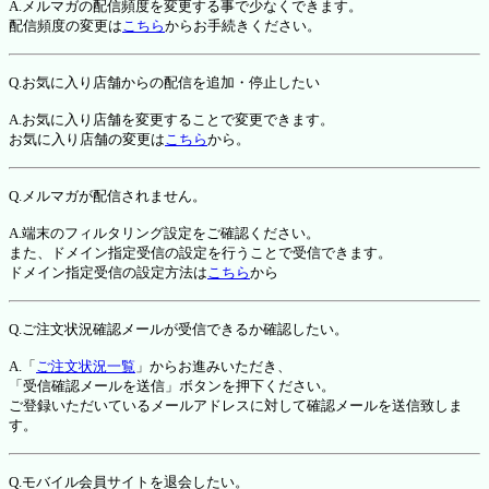
A.メルマガの配信頻度を変更する事で少なくできます。
配信頻度の変更は
こちら
からお手続きください。
Q.お気に入り店舗からの配信を追加・停止したい
A.お気に入り店舗を変更することで変更できます。
お気に入り店舗の変更は
こちら
から。
Q.メルマガが配信されません。
A.端末のフィルタリング設定をご確認ください。
また、ドメイン指定受信の設定を行うことで受信できます。
ドメイン指定受信の設定方法は
こちら
から
Q.ご注文状況確認メールが受信できるか確認したい。
A.「
ご注文状況一覧
」からお進みいただき、
「受信確認メールを送信」ボタンを押下ください。
ご登録いただいているメールアドレスに対して確認メールを送信致しま
す。
Q.モバイル会員サイトを退会したい。