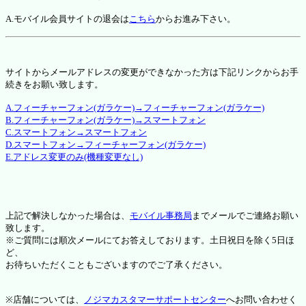
A.モバイル会員サイトの退会は
こちら
からお進み下さい。
サイトからメールアドレスの変更ができなかった方は下記リンクからお手
続きをお願い致します。
A.フィーチャーフォン(ガラケー)→フィーチャーフォン(ガラケー)
B.フィーチャーフォン(ガラケー)→スマートフォン
C.スマートフォン→スマートフォン
D.スマートフォン→フィーチャーフォン(ガラケー)
E.アドレス変更のみ(機種変更なし)
上記で解決しなかった場合は、
モバイル事務局
までメールでご連絡お願い
致します。
※ご質問には順次メールにてお答えしております。土日祝日を除く5日ほ
ど、
お待ちいただくこともございますのでご了承ください。
※店舗については、
ノジマカスタマーサポートセンター
へお問い合わせく