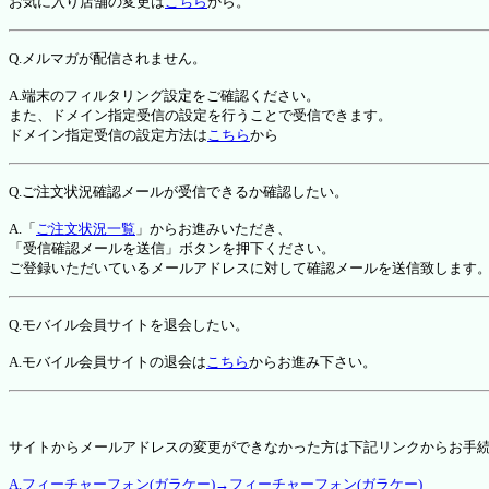
お気に入り店舗の変更は
こちら
から。
Q.メルマガが配信されません。
A.端末のフィルタリング設定をご確認ください。
また、ドメイン指定受信の設定を行うことで受信できます。
ドメイン指定受信の設定方法は
こちら
から
Q.ご注文状況確認メールが受信できるか確認したい。
A.「
ご注文状況一覧
」からお進みいただき、
「受信確認メールを送信」ボタンを押下ください。
ご登録いただいているメールアドレスに対して確認メールを送信致します
Q.モバイル会員サイトを退会したい。
A.モバイル会員サイトの退会は
こちら
からお進み下さい。
サイトからメールアドレスの変更ができなかった方は下記リンクからお手
A.フィーチャーフォン(ガラケー)→フィーチャーフォン(ガラケー)