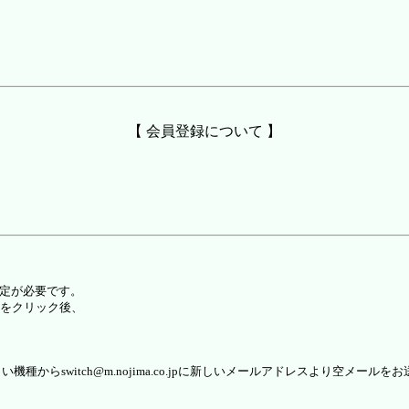
【 会員登録について 】
設定が必要です。
をクリック後、
らswitch@m.nojima.co.jpに新しいメールアドレスより空メールを