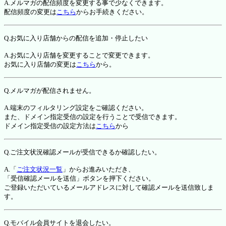
A.メルマガの配信頻度を変更する事で少なくできます。
配信頻度の変更は
こちら
からお手続きください。
Q.お気に入り店舗からの配信を追加・停止したい
A.お気に入り店舗を変更することで変更できます。
お気に入り店舗の変更は
こちら
から。
Q.メルマガが配信されません。
A.端末のフィルタリング設定をご確認ください。
また、ドメイン指定受信の設定を行うことで受信できます。
ドメイン指定受信の設定方法は
こちら
から
Q.ご注文状況確認メールが受信できるか確認したい。
A.「
ご注文状況一覧
」からお進みいただき、
「受信確認メールを送信」ボタンを押下ください。
ご登録いただいているメールアドレスに対して確認メールを送信致しま
す。
Q.モバイル会員サイトを退会したい。