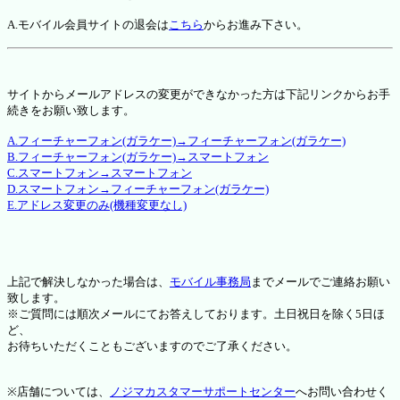
A.モバイル会員サイトの退会は
こちら
からお進み下さい。
サイトからメールアドレスの変更ができなかった方は下記リンクからお手
続きをお願い致します。
A.フィーチャーフォン(ガラケー)→フィーチャーフォン(ガラケー)
B.フィーチャーフォン(ガラケー)→スマートフォン
C.スマートフォン→スマートフォン
D.スマートフォン→フィーチャーフォン(ガラケー)
E.アドレス変更のみ(機種変更なし)
上記で解決しなかった場合は、
モバイル事務局
までメールでご連絡お願い
致します。
※ご質問には順次メールにてお答えしております。土日祝日を除く5日ほ
ど、
お待ちいただくこともございますのでご了承ください。
※店舗については、
ノジマカスタマーサポートセンター
へお問い合わせく