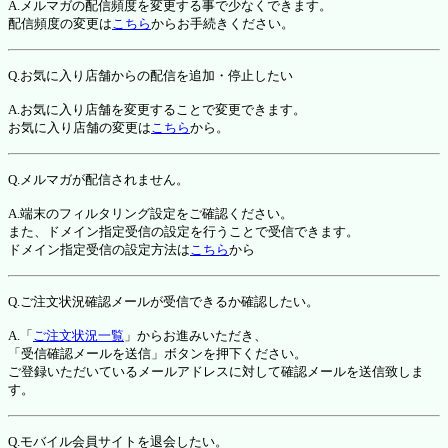
A.メルマガの配信頻度を変更する事で少なくできます。
配信頻度の変更は
こちら
からお手続きください。
Q.お気に入り店舗からの配信を追加・停止したい
A.お気に入り店舗を変更することで変更できます。
お気に入り店舗の変更は
こちら
から。
Q.メルマガが配信されません。
A.端末のフィルタリング設定をご確認ください。
また、ドメイン指定受信の設定を行うことで受信できます。
ドメイン指定受信の設定方法は
こちら
から
Q.ご注文状況確認メールが受信できるか確認したい。
A.「
ご注文状況一覧
」からお進みいただき、
「受信確認メールを送信」ボタンを押下ください。
ご登録いただいているメールアドレスに対して確認メールを送信致しま
す。
Q.モバイル会員サイトを退会したい。