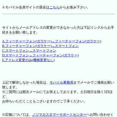
A.モバイル会員サイトの退会は
こちら
からお進み下さい。
サイトからメールアドレスの変更ができなかった方は下記リンクからお手
続きをお願い致します。
A.フィーチャーフォン(ガラケー)→フィーチャーフォン(ガラケー)
B.フィーチャーフォン(ガラケー)→スマートフォン
C.スマートフォン→スマートフォン
D.スマートフォン→フィーチャーフォン(ガラケー)
E.アドレス変更のみ(機種変更なし)
上記で解決しなかった場合は、
モバイル事務局
までメールでご連絡お願い
致します。
※ご質問には順次メールにてお答えしております。土日祝日を除く5日ほ
ど、
お待ちいただくこともございますのでご了承ください。
※店舗については、
ノジマカスタマーサポートセンター
へお問い合わせく