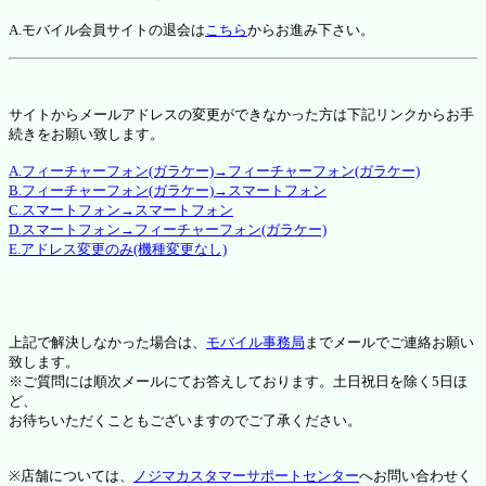
A.モバイル会員サイトの退会は
こちら
からお進み下さい。
サイトからメールアドレスの変更ができなかった方は下記リンクからお手
続きをお願い致します。
A.フィーチャーフォン(ガラケー)→フィーチャーフォン(ガラケー)
B.フィーチャーフォン(ガラケー)→スマートフォン
C.スマートフォン→スマートフォン
D.スマートフォン→フィーチャーフォン(ガラケー)
E.アドレス変更のみ(機種変更なし)
上記で解決しなかった場合は、
モバイル事務局
までメールでご連絡お願い
致します。
※ご質問には順次メールにてお答えしております。土日祝日を除く5日ほ
ど、
お待ちいただくこともございますのでご了承ください。
※店舗については、
ノジマカスタマーサポートセンター
へお問い合わせく