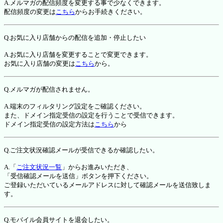
A.メルマガの配信頻度を変更する事で少なくできます。
配信頻度の変更は
こちら
からお手続きください。
Q.お気に入り店舗からの配信を追加・停止したい
A.お気に入り店舗を変更することで変更できます。
お気に入り店舗の変更は
こちら
から。
Q.メルマガが配信されません。
A.端末のフィルタリング設定をご確認ください。
また、ドメイン指定受信の設定を行うことで受信できます。
ドメイン指定受信の設定方法は
こちら
から
Q.ご注文状況確認メールが受信できるか確認したい。
A.「
ご注文状況一覧
」からお進みいただき、
「受信確認メールを送信」ボタンを押下ください。
ご登録いただいているメールアドレスに対して確認メールを送信致しま
す。
Q.モバイル会員サイトを退会したい。