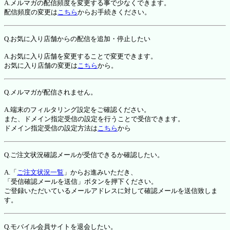
A.メルマガの配信頻度を変更する事で少なくできます。
配信頻度の変更は
こちら
からお手続きください。
Q.お気に入り店舗からの配信を追加・停止したい
A.お気に入り店舗を変更することで変更できます。
お気に入り店舗の変更は
こちら
から。
Q.メルマガが配信されません。
A.端末のフィルタリング設定をご確認ください。
また、ドメイン指定受信の設定を行うことで受信できます。
ドメイン指定受信の設定方法は
こちら
から
Q.ご注文状況確認メールが受信できるか確認したい。
A.「
ご注文状況一覧
」からお進みいただき、
「受信確認メールを送信」ボタンを押下ください。
ご登録いただいているメールアドレスに対して確認メールを送信致しま
す。
Q.モバイル会員サイトを退会したい。