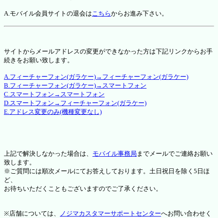
A.モバイル会員サイトの退会は
こちら
からお進み下さい。
サイトからメールアドレスの変更ができなかった方は下記リンクからお手
続きをお願い致します。
A.フィーチャーフォン(ガラケー)→フィーチャーフォン(ガラケー)
B.フィーチャーフォン(ガラケー)→スマートフォン
C.スマートフォン→スマートフォン
D.スマートフォン→フィーチャーフォン(ガラケー)
E.アドレス変更のみ(機種変更なし)
上記で解決しなかった場合は、
モバイル事務局
までメールでご連絡お願い
致します。
※ご質問には順次メールにてお答えしております。土日祝日を除く5日ほ
ど、
お待ちいただくこともございますのでご了承ください。
※店舗については、
ノジマカスタマーサポートセンター
へお問い合わせく