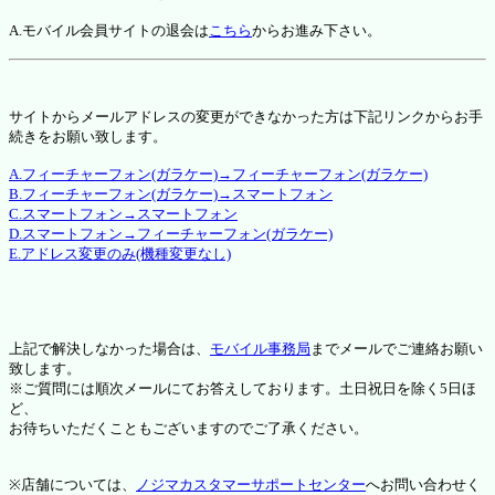
A.モバイル会員サイトの退会は
こちら
からお進み下さい。
サイトからメールアドレスの変更ができなかった方は下記リンクからお手
続きをお願い致します。
A.フィーチャーフォン(ガラケー)→フィーチャーフォン(ガラケー)
B.フィーチャーフォン(ガラケー)→スマートフォン
C.スマートフォン→スマートフォン
D.スマートフォン→フィーチャーフォン(ガラケー)
E.アドレス変更のみ(機種変更なし)
上記で解決しなかった場合は、
モバイル事務局
までメールでご連絡お願い
致します。
※ご質問には順次メールにてお答えしております。土日祝日を除く5日ほ
ど、
お待ちいただくこともございますのでご了承ください。
※店舗については、
ノジマカスタマーサポートセンター
へお問い合わせく