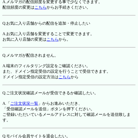
A.メルマガの配信頻度を変更する事で少なくできます。
配信頻度の変更は
こちら
からお手続きください。
Q.お気に入り店舗からの配信を追加・停止したい
A.お気に入り店舗を変更することで変更できます。
お気に入り店舗の変更は
こちら
から。
Q.メルマガが配信されません。
A.端末のフィルタリング設定をご確認ください。
また、ドメイン指定受信の設定を行うことで受信できます。
ドメイン指定受信の設定方法は
こちら
から
Q.ご注文状況確認メールが受信できるか確認したい。
A.「
ご注文状況一覧
」からお進みいただき、
「受信確認メールを送信」ボタンを押下ください。
ご登録いただいているメールアドレスに対して確認メールを送信致しま
す。
Q.モバイル会員サイトを退会したい。