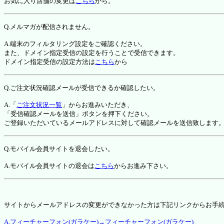
お気に入り店舗の変更は
こちら
から。
Q.メルマガが配信されません。
A.端末のフィルタリング設定をご確認ください。
また、ドメイン指定受信の設定を行うことで受信できます。
ドメイン指定受信の設定方法は
こちら
から
Q.ご注文状況確認メールが受信できるか確認したい。
A.「
ご注文状況一覧
」からお進みいただき、
「受信確認メールを送信」ボタンを押下ください。
ご登録いただいているメールアドレスに対して確認メールを送信致します
Q.モバイル会員サイトを退会したい。
A.モバイル会員サイトの退会は
こちら
からお進み下さい。
サイトからメールアドレスの変更ができなかった方は下記リンクからお手
A.フィーチャーフォン(ガラケー)→フィーチャーフォン(ガラケー)