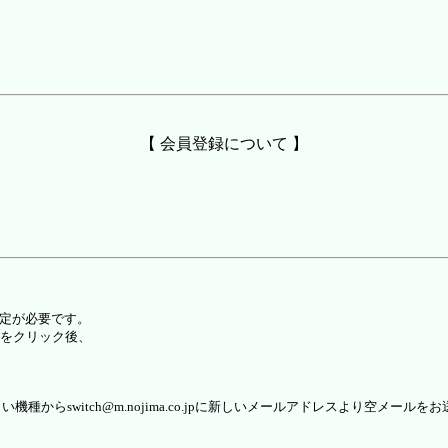
【 会員登録について 】
設定が必要です。
をクリック後、
らswitch@m.nojima.co.jpに新しいメールアドレスより空メールを