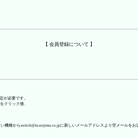
【 会員登録について 】
設定が必要です。
をクリック後、
らswitch@m.nojima.co.jpに新しいメールアドレスより空メールを