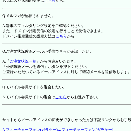
お気に入り店舗の変更は
こちら
から。
Q.メルマガが配信されません。
A.端末のフィルタリング設定をご確認ください。
また、ドメイン指定受信の設定を行うことで受信できます。
ドメイン指定受信の設定方法は
こちら
から
Q.ご注文状況確認メールが受信できるか確認したい。
A.「
ご注文状況一覧
」からお進みいただき、
「受信確認メールを送信」ボタンを押下ください。
ご登録いただいているメールアドレスに対して確認メールを送信致します
Q.モバイル会員サイトを退会したい。
A.モバイル会員サイトの退会は
こちら
からお進み下さい。
サイトからメールアドレスの変更ができなかった方は下記リンクからお手
A.フィーチャーフォン(ガラケー)→フィーチャーフォン(ガラケー)