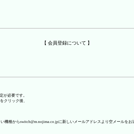
【 会員登録について 】
設定が必要です。
をクリック後、
らswitch@m.nojima.co.jpに新しいメールアドレスより空メールを