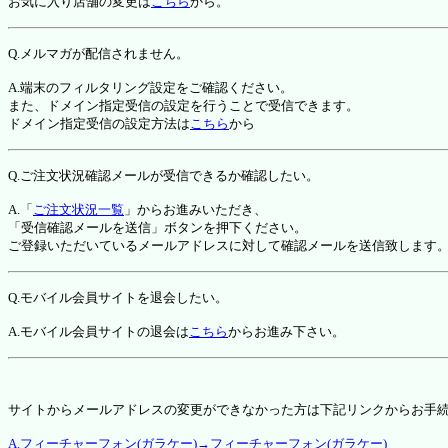
お気に入り店舗の変更は
こちら
から。
Q.メルマガが配信されません。
A.端末のフィルタリング設定をご確認ください。
また、ドメイン指定受信の設定を行うことで受信できます。
ドメイン指定受信の設定方法は
こちら
から
Q.ご注文状況確認メールが受信できるか確認したい。
A.「
ご注文状況一覧
」からお進みいただき、
「受信確認メールを送信」ボタンを押下ください。
ご登録いただいているメールアドレスに対して確認メールを送信致します
Q.モバイル会員サイトを退会したい。
A.モバイル会員サイトの退会は
こちら
からお進み下さい。
サイトからメールアドレスの変更ができなかった方は下記リンクからお手
A.フィーチャーフォン(ガラケー)→フィーチャーフォン(ガラケー)