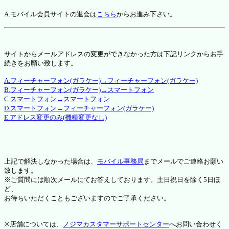
A.モバイル会員サイトの退会は
こちら
からお進み下さい。
サイトからメールアドレスの変更ができなかった方は下記リンクからお手
続きをお願い致します。
A.フィーチャーフォン(ガラケー)→フィーチャーフォン(ガラケー)
B.フィーチャーフォン(ガラケー)→スマートフォン
C.スマートフォン→スマートフォン
D.スマートフォン→フィーチャーフォン(ガラケー)
E.アドレス変更のみ(機種変更なし)
上記で解決しなかった場合は、
モバイル事務局
までメールでご連絡お願い
致します。
※ご質問には順次メールにてお答えしております。土日祝日を除く5日ほ
ど、
お待ちいただくこともございますのでご了承ください。
※店舗については、
ノジマカスタマーサポートセンター
へお問い合わせく