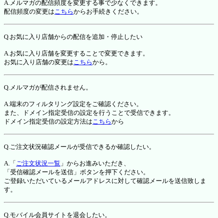
A.メルマガの配信頻度を変更する事で少なくできます。
配信頻度の変更は
こちら
からお手続きください。
Q.お気に入り店舗からの配信を追加・停止したい
A.お気に入り店舗を変更することで変更できます。
お気に入り店舗の変更は
こちら
から。
Q.メルマガが配信されません。
A.端末のフィルタリング設定をご確認ください。
また、ドメイン指定受信の設定を行うことで受信できます。
ドメイン指定受信の設定方法は
こちら
から
Q.ご注文状況確認メールが受信できるか確認したい。
A.「
ご注文状況一覧
」からお進みいただき、
「受信確認メールを送信」ボタンを押下ください。
ご登録いただいているメールアドレスに対して確認メールを送信致しま
す。
Q.モバイル会員サイトを退会したい。