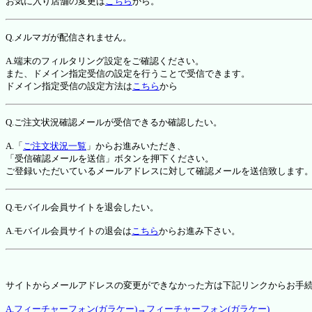
お気に入り店舗の変更は
こちら
から。
Q.メルマガが配信されません。
A.端末のフィルタリング設定をご確認ください。
また、ドメイン指定受信の設定を行うことで受信できます。
ドメイン指定受信の設定方法は
こちら
から
Q.ご注文状況確認メールが受信できるか確認したい。
A.「
ご注文状況一覧
」からお進みいただき、
「受信確認メールを送信」ボタンを押下ください。
ご登録いただいているメールアドレスに対して確認メールを送信致します
Q.モバイル会員サイトを退会したい。
A.モバイル会員サイトの退会は
こちら
からお進み下さい。
サイトからメールアドレスの変更ができなかった方は下記リンクからお手
A.フィーチャーフォン(ガラケー)→フィーチャーフォン(ガラケー)