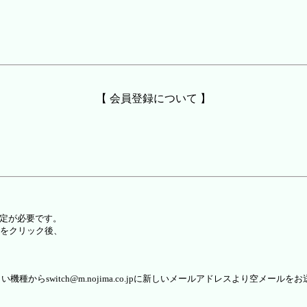
【 会員登録について 】
設定が必要です。
をクリック後、
らswitch@m.nojima.co.jpに新しいメールアドレスより空メールを