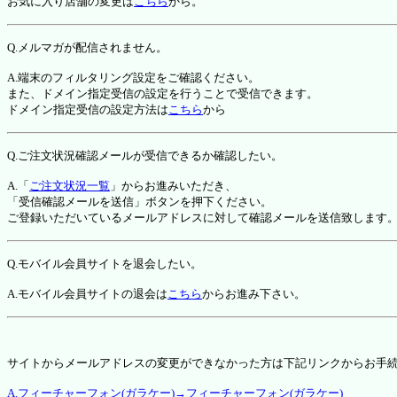
お気に入り店舗の変更は
こちら
から。
Q.メルマガが配信されません。
A.端末のフィルタリング設定をご確認ください。
また、ドメイン指定受信の設定を行うことで受信できます。
ドメイン指定受信の設定方法は
こちら
から
Q.ご注文状況確認メールが受信できるか確認したい。
A.「
ご注文状況一覧
」からお進みいただき、
「受信確認メールを送信」ボタンを押下ください。
ご登録いただいているメールアドレスに対して確認メールを送信致します
Q.モバイル会員サイトを退会したい。
A.モバイル会員サイトの退会は
こちら
からお進み下さい。
サイトからメールアドレスの変更ができなかった方は下記リンクからお手
A.フィーチャーフォン(ガラケー)→フィーチャーフォン(ガラケー)