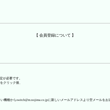
【 会員登録について 】
設定が必要です。
をクリック後、
らswitch@m.nojima.co.jpに新しいメールアドレスより空メールを