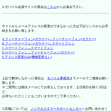
A.モバイル会員サイトの退会は
こちら
からお進み下さい。
サイトからメールアドレスの変更ができなかった方は下記リンクからお手
続きをお願い致します。
A.フィーチャーフォン(ガラケー)→フィーチャーフォン(ガラケー)
B.フィーチャーフォン(ガラケー)→スマートフォン
C.スマートフォン→スマートフォン
D.スマートフォン→フィーチャーフォン(ガラケー)
E.アドレス変更のみ(機種変更なし)
上記で解決しなかった場合は、
モバイル事務局
までメールでご連絡お願い
致します。
※ご質問には順次メールにてお答えしております。土日祝日を除く5日ほ
ど、
お待ちいただくこともございますのでご了承ください。
※店舗については、
ノジマカスタマーサポートセンター
へお問い合わせく