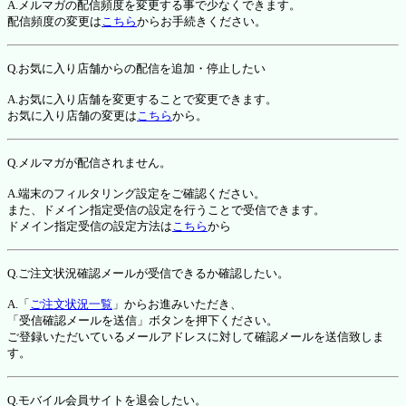
A.メルマガの配信頻度を変更する事で少なくできます。
配信頻度の変更は
こちら
からお手続きください。
Q.お気に入り店舗からの配信を追加・停止したい
A.お気に入り店舗を変更することで変更できます。
お気に入り店舗の変更は
こちら
から。
Q.メルマガが配信されません。
A.端末のフィルタリング設定をご確認ください。
また、ドメイン指定受信の設定を行うことで受信できます。
ドメイン指定受信の設定方法は
こちら
から
Q.ご注文状況確認メールが受信できるか確認したい。
A.「
ご注文状況一覧
」からお進みいただき、
「受信確認メールを送信」ボタンを押下ください。
ご登録いただいているメールアドレスに対して確認メールを送信致しま
す。
Q.モバイル会員サイトを退会したい。