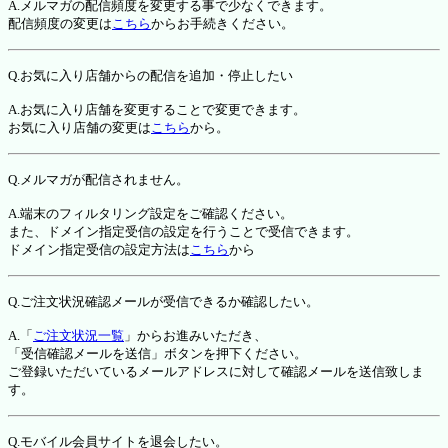
A.メルマガの配信頻度を変更する事で少なくできます。
配信頻度の変更は
こちら
からお手続きください。
Q.お気に入り店舗からの配信を追加・停止したい
A.お気に入り店舗を変更することで変更できます。
お気に入り店舗の変更は
こちら
から。
Q.メルマガが配信されません。
A.端末のフィルタリング設定をご確認ください。
また、ドメイン指定受信の設定を行うことで受信できます。
ドメイン指定受信の設定方法は
こちら
から
Q.ご注文状況確認メールが受信できるか確認したい。
A.「
ご注文状況一覧
」からお進みいただき、
「受信確認メールを送信」ボタンを押下ください。
ご登録いただいているメールアドレスに対して確認メールを送信致しま
す。
Q.モバイル会員サイトを退会したい。