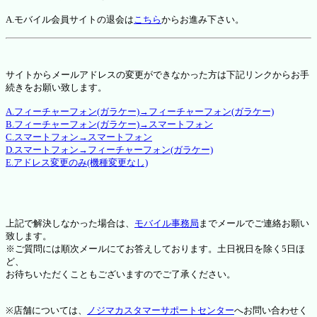
A.モバイル会員サイトの退会は
こちら
からお進み下さい。
サイトからメールアドレスの変更ができなかった方は下記リンクからお手
続きをお願い致します。
A.フィーチャーフォン(ガラケー)→フィーチャーフォン(ガラケー)
B.フィーチャーフォン(ガラケー)→スマートフォン
C.スマートフォン→スマートフォン
D.スマートフォン→フィーチャーフォン(ガラケー)
E.アドレス変更のみ(機種変更なし)
上記で解決しなかった場合は、
モバイル事務局
までメールでご連絡お願い
致します。
※ご質問には順次メールにてお答えしております。土日祝日を除く5日ほ
ど、
お待ちいただくこともございますのでご了承ください。
※店舗については、
ノジマカスタマーサポートセンター
へお問い合わせく