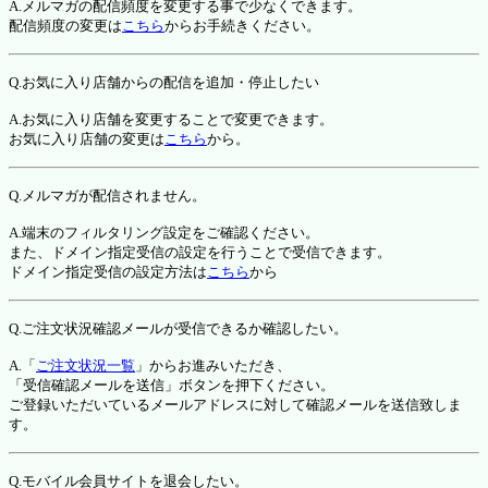
A.メルマガの配信頻度を変更する事で少なくできます。
配信頻度の変更は
こちら
からお手続きください。
Q.お気に入り店舗からの配信を追加・停止したい
A.お気に入り店舗を変更することで変更できます。
お気に入り店舗の変更は
こちら
から。
Q.メルマガが配信されません。
A.端末のフィルタリング設定をご確認ください。
また、ドメイン指定受信の設定を行うことで受信できます。
ドメイン指定受信の設定方法は
こちら
から
Q.ご注文状況確認メールが受信できるか確認したい。
A.「
ご注文状況一覧
」からお進みいただき、
「受信確認メールを送信」ボタンを押下ください。
ご登録いただいているメールアドレスに対して確認メールを送信致しま
す。
Q.モバイル会員サイトを退会したい。