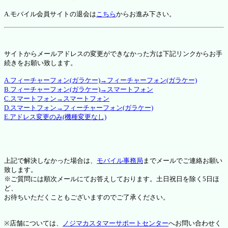
A.モバイル会員サイトの退会は
こちら
からお進み下さい。
サイトからメールアドレスの変更ができなかった方は下記リンクからお手
続きをお願い致します。
A.フィーチャーフォン(ガラケー)→フィーチャーフォン(ガラケー)
B.フィーチャーフォン(ガラケー)→スマートフォン
C.スマートフォン→スマートフォン
D.スマートフォン→フィーチャーフォン(ガラケー)
E.アドレス変更のみ(機種変更なし)
上記で解決しなかった場合は、
モバイル事務局
までメールでご連絡お願い
致します。
※ご質問には順次メールにてお答えしております。土日祝日を除く5日ほ
ど、
お待ちいただくこともございますのでご了承ください。
※店舗については、
ノジマカスタマーサポートセンター
へお問い合わせく