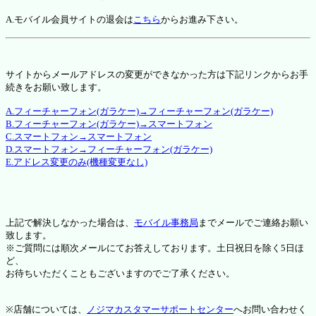
A.モバイル会員サイトの退会は
こちら
からお進み下さい。
サイトからメールアドレスの変更ができなかった方は下記リンクからお手
続きをお願い致します。
A.フィーチャーフォン(ガラケー)→フィーチャーフォン(ガラケー)
B.フィーチャーフォン(ガラケー)→スマートフォン
C.スマートフォン→スマートフォン
D.スマートフォン→フィーチャーフォン(ガラケー)
E.アドレス変更のみ(機種変更なし)
上記で解決しなかった場合は、
モバイル事務局
までメールでご連絡お願い
致します。
※ご質問には順次メールにてお答えしております。土日祝日を除く5日ほ
ど、
お待ちいただくこともございますのでご了承ください。
※店舗については、
ノジマカスタマーサポートセンター
へお問い合わせく