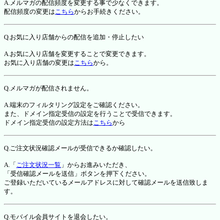
A.メルマガの配信頻度を変更する事で少なくできます。
配信頻度の変更は
こちら
からお手続きください。
Q.お気に入り店舗からの配信を追加・停止したい
A.お気に入り店舗を変更することで変更できます。
お気に入り店舗の変更は
こちら
から。
Q.メルマガが配信されません。
A.端末のフィルタリング設定をご確認ください。
また、ドメイン指定受信の設定を行うことで受信できます。
ドメイン指定受信の設定方法は
こちら
から
Q.ご注文状況確認メールが受信できるか確認したい。
A.「
ご注文状況一覧
」からお進みいただき、
「受信確認メールを送信」ボタンを押下ください。
ご登録いただいているメールアドレスに対して確認メールを送信致しま
す。
Q.モバイル会員サイトを退会したい。