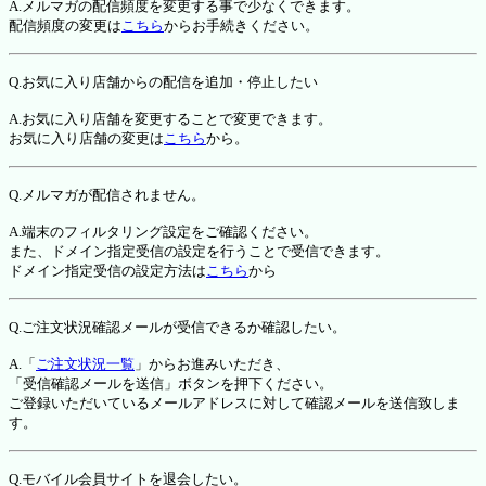
A.メルマガの配信頻度を変更する事で少なくできます。
配信頻度の変更は
こちら
からお手続きください。
Q.お気に入り店舗からの配信を追加・停止したい
A.お気に入り店舗を変更することで変更できます。
お気に入り店舗の変更は
こちら
から。
Q.メルマガが配信されません。
A.端末のフィルタリング設定をご確認ください。
また、ドメイン指定受信の設定を行うことで受信できます。
ドメイン指定受信の設定方法は
こちら
から
Q.ご注文状況確認メールが受信できるか確認したい。
A.「
ご注文状況一覧
」からお進みいただき、
「受信確認メールを送信」ボタンを押下ください。
ご登録いただいているメールアドレスに対して確認メールを送信致しま
す。
Q.モバイル会員サイトを退会したい。