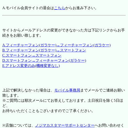
A.モバイル会員サイトの退会は
こちら
からお進み下さい。
サイトからメールアドレスの変更ができなかった方は下記リンクからお手
続きをお願い致します。
A.フィーチャーフォン(ガラケー)→フィーチャーフォン(ガラケー)
B.フィーチャーフォン(ガラケー)→スマートフォン
C.スマートフォン→スマートフォン
D.スマートフォン→フィーチャーフォン(ガラケー)
E.アドレス変更のみ(機種変更なし)
上記で解決しなかった場合は、
モバイル事務局
までメールでご連絡お願い
致します。
※ご質問には順次メールにてお答えしております。土日祝日を除く5日ほ
ど、
お待ちいただくこともございますのでご了承ください。
※店舗については、
ノジマカスタマーサポートセンター
へお問い合わせく