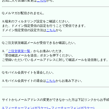
お気に入り店舗の変更は
こちら
から。
Q.メルマガが配信されません。
A.端末のフィルタリング設定をご確認ください。
また、ドメイン指定受信の設定を行うことで受信できます。
ドメイン指定受信の設定方法は
こちら
から
Q.ご注文状況確認メールが受信できるか確認したい。
A.「
ご注文状況一覧
」からお進みいただき、
「受信確認メールを送信」ボタンを押下ください。
ご登録いただいているメールアドレスに対して確認メールを送信致します
Q.モバイル会員サイトを退会したい。
A.モバイル会員サイトの退会は
こちら
からお進み下さい。
サイトからメールアドレスの変更ができなかった方は下記リンクからお手
A.フィーチャーフォン(ガラケー)→フィーチャーフォン(ガラケー)