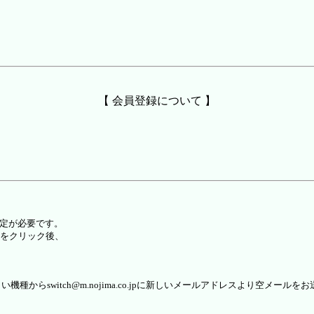
【 会員登録について 】
設定が必要です。
をクリック後、
らswitch@m.nojima.co.jpに新しいメールアドレスより空メールを