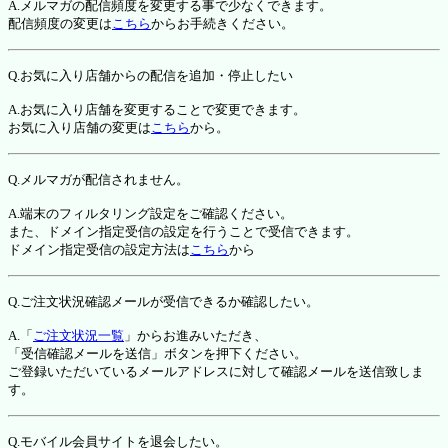
A.メルマガの配信頻度を変更する事で少なくできます。
配信頻度の変更は
こちら
からお手続きください。
Q.お気に入り店舗からの配信を追加・停止したい
A.お気に入り店舗を変更することで変更できます。
お気に入り店舗の変更は
こちら
から。
Q.メルマガが配信されません。
A.端末のフィルタリング設定をご確認ください。
また、ドメイン指定受信の設定を行うことで受信できます。
ドメイン指定受信の設定方法は
こちら
から
Q.ご注文状況確認メールが受信できるか確認したい。
A.「
ご注文状況一覧
」からお進みいただき、
「受信確認メールを送信」ボタンを押下ください。
ご登録いただいているメールアドレスに対して確認メールを送信致しま
す。
Q.モバイル会員サイトを退会したい。