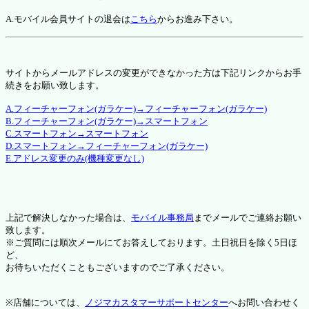
A.モバイル会員サイトの退会は
こちら
からお進み下さい。
サイトからメールアドレスの変更ができなかった方は下記リンクからお手
続きをお願い致します。
A.フィーチャーフォン(ガラケー)→フィーチャーフォン(ガラケー)
B.フィーチャーフォン(ガラケー)→スマートフォン
C.スマートフォン→スマートフォン
D.スマートフォン→フィーチャーフォン(ガラケー)
E.アドレス変更のみ(機種変更なし)
上記で解決しなかった場合は、
モバイル事務局
までメールでご連絡お願い
致します。
※ご質問には順次メールにてお答えしております。土日祝日を除く5日ほ
ど、
お待ちいただくこともございますのでご了承ください。
※店舗については、
ノジマカスタマーサポートセンター
へお問い合わせく