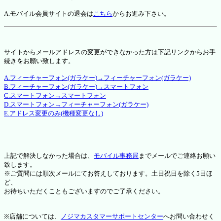
A.モバイル会員サイトの退会は
こちら
からお進み下さい。
サイトからメールアドレスの変更ができなかった方は下記リンクからお手
続きをお願い致します。
A.フィーチャーフォン(ガラケー)→フィーチャーフォン(ガラケー)
B.フィーチャーフォン(ガラケー)→スマートフォン
C.スマートフォン→スマートフォン
D.スマートフォン→フィーチャーフォン(ガラケー)
E.アドレス変更のみ(機種変更なし)
上記で解決しなかった場合は、
モバイル事務局
までメールでご連絡お願い
致します。
※ご質問には順次メールにてお答えしております。土日祝日を除く5日ほ
ど、
お待ちいただくこともございますのでご了承ください。
※店舗については、
ノジマカスタマーサポートセンター
へお問い合わせく