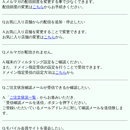
A.メルマガの配信頻度を変更する事で少なくできます。
配信頻度の変更は
こちら
からお手続きください。
Q.お気に入り店舗からの配信を追加・停止したい
A.お気に入り店舗を変更することで変更できます。
お気に入り店舗の変更は
こちら
から。
Q.メルマガが配信されません。
A.端末のフィルタリング設定をご確認ください。
また、ドメイン指定受信の設定を行うことで受信できます。
ドメイン指定受信の設定方法は
こちら
から
Q.ご注文状況確認メールが受信できるか確認したい。
A.「
ご注文状況一覧
」からお進みいただき、
「受信確認メールを送信」ボタンを押下ください。
ご登録いただいているメールアドレスに対して確認メールを送信致しま
す。
Q.モバイル会員サイトを退会したい。