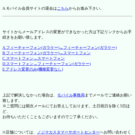
A.モバイル会員サイトの退会は
こちら
からお進み下さい。
サイトからメールアドレスの変更ができなかった方は下記リンクからお手
続きをお願い致します。
A.フィーチャーフォン(ガラケー)→フィーチャーフォン(ガラケー)
B.フィーチャーフォン(ガラケー)→スマートフォン
C.スマートフォン→スマートフォン
D.スマートフォン→フィーチャーフォン(ガラケー)
E.アドレス変更のみ(機種変更なし)
上記で解決しなかった場合は、
モバイル事務局
までメールでご連絡お願い
致します。
※ご質問には順次メールにてお答えしております。土日祝日を除く5日ほ
ど、
お待ちいただくこともございますのでご了承ください。
※店舗については、
ノジマカスタマーサポートセンター
へお問い合わせく