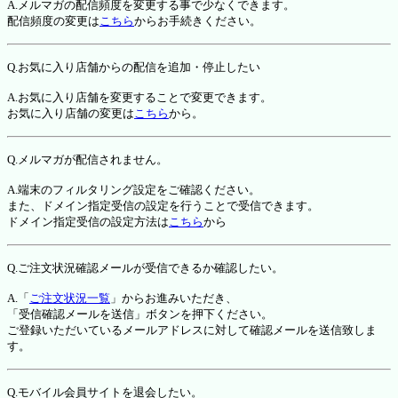
A.メルマガの配信頻度を変更する事で少なくできます。
配信頻度の変更は
こちら
からお手続きください。
Q.お気に入り店舗からの配信を追加・停止したい
A.お気に入り店舗を変更することで変更できます。
お気に入り店舗の変更は
こちら
から。
Q.メルマガが配信されません。
A.端末のフィルタリング設定をご確認ください。
また、ドメイン指定受信の設定を行うことで受信できます。
ドメイン指定受信の設定方法は
こちら
から
Q.ご注文状況確認メールが受信できるか確認したい。
A.「
ご注文状況一覧
」からお進みいただき、
「受信確認メールを送信」ボタンを押下ください。
ご登録いただいているメールアドレスに対して確認メールを送信致しま
す。
Q.モバイル会員サイトを退会したい。