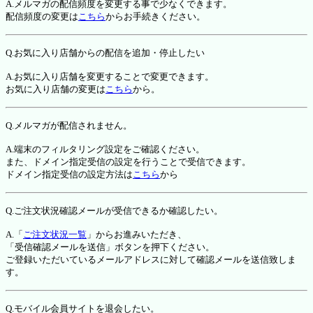
A.メルマガの配信頻度を変更する事で少なくできます。
配信頻度の変更は
こちら
からお手続きください。
Q.お気に入り店舗からの配信を追加・停止したい
A.お気に入り店舗を変更することで変更できます。
お気に入り店舗の変更は
こちら
から。
Q.メルマガが配信されません。
A.端末のフィルタリング設定をご確認ください。
また、ドメイン指定受信の設定を行うことで受信できます。
ドメイン指定受信の設定方法は
こちら
から
Q.ご注文状況確認メールが受信できるか確認したい。
A.「
ご注文状況一覧
」からお進みいただき、
「受信確認メールを送信」ボタンを押下ください。
ご登録いただいているメールアドレスに対して確認メールを送信致しま
す。
Q.モバイル会員サイトを退会したい。