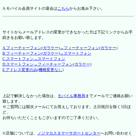
A.モバイル会員サイトの退会は
こちら
からお進み下さい。
サイトからメールアドレスの変更ができなかった方は下記リンクからお手
続きをお願い致します。
A.フィーチャーフォン(ガラケー)→フィーチャーフォン(ガラケー)
B.フィーチャーフォン(ガラケー)→スマートフォン
C.スマートフォン→スマートフォン
D.スマートフォン→フィーチャーフォン(ガラケー)
E.アドレス変更のみ(機種変更なし)
上記で解決しなかった場合は、
モバイル事務局
までメールでご連絡お願い
致します。
※ご質問には順次メールにてお答えしております。土日祝日を除く5日ほ
ど、
お待ちいただくこともございますのでご了承ください。
※店舗については、
ノジマカスタマーサポートセンター
へお問い合わせく