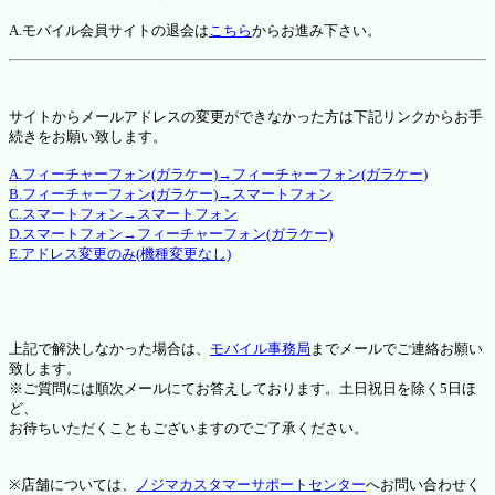
A.モバイル会員サイトの退会は
こちら
からお進み下さい。
サイトからメールアドレスの変更ができなかった方は下記リンクからお手
続きをお願い致します。
A.フィーチャーフォン(ガラケー)→フィーチャーフォン(ガラケー)
B.フィーチャーフォン(ガラケー)→スマートフォン
C.スマートフォン→スマートフォン
D.スマートフォン→フィーチャーフォン(ガラケー)
E.アドレス変更のみ(機種変更なし)
上記で解決しなかった場合は、
モバイル事務局
までメールでご連絡お願い
致します。
※ご質問には順次メールにてお答えしております。土日祝日を除く5日ほ
ど、
お待ちいただくこともございますのでご了承ください。
※店舗については、
ノジマカスタマーサポートセンター
へお問い合わせく