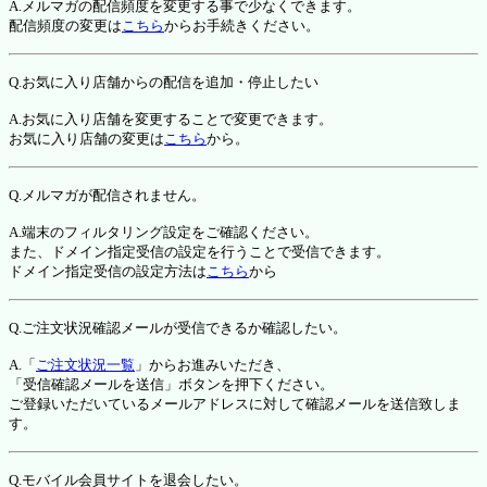
A.メルマガの配信頻度を変更する事で少なくできます。
配信頻度の変更は
こちら
からお手続きください。
Q.お気に入り店舗からの配信を追加・停止したい
A.お気に入り店舗を変更することで変更できます。
お気に入り店舗の変更は
こちら
から。
Q.メルマガが配信されません。
A.端末のフィルタリング設定をご確認ください。
また、ドメイン指定受信の設定を行うことで受信できます。
ドメイン指定受信の設定方法は
こちら
から
Q.ご注文状況確認メールが受信できるか確認したい。
A.「
ご注文状況一覧
」からお進みいただき、
「受信確認メールを送信」ボタンを押下ください。
ご登録いただいているメールアドレスに対して確認メールを送信致しま
す。
Q.モバイル会員サイトを退会したい。