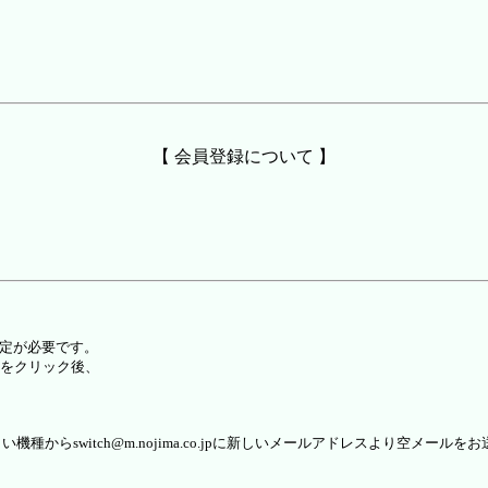
【 会員登録について 】
設定が必要です。
をクリック後、
らswitch@m.nojima.co.jpに新しいメールアドレスより空メールを