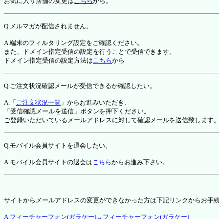
お気に入り店舗の変更は
こちら
から。
Q.メルマガが配信されません。
A.端末のフィルタリング設定をご確認ください。
また、ドメイン指定受信の設定を行うことで受信できます。
ドメイン指定受信の設定方法は
こちら
から
Q.ご注文状況確認メールが受信できるか確認したい。
A.「
ご注文状況一覧
」からお進みいただき、
「受信確認メールを送信」ボタンを押下ください。
ご登録いただいているメールアドレスに対して確認メールを送信致します
Q.モバイル会員サイトを退会したい。
A.モバイル会員サイトの退会は
こちら
からお進み下さい。
サイトからメールアドレスの変更ができなかった方は下記リンクからお手
A.フィーチャーフォン(ガラケー)→フィーチャーフォン(ガラケー)